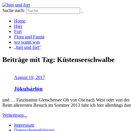
Suche nach:
Home
Hier
Fort
Flora und Fauna
wo wann was
„hier und fort“
Beiträge mit Tag: Küstenseeschwalbe
August 19, 2017
Jökulsárlón
und … Faszination Gletschersee Ob von Ost nach West oder von der a
Beim allerersten Besuch im Sommer 2013 fuhr ich hier allerdings du
Weiterlesen...
Impressum
Datenschutzerklärung