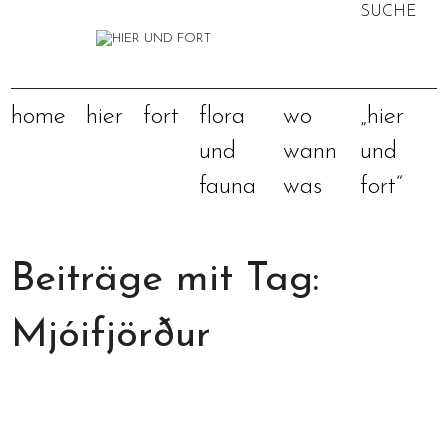
SUCHE
NACH:
home
hier
fort
flora
wo
„hier
und
wann
und
fauna
was
fort“
Beiträge mit Tag:
Mjóifjörður