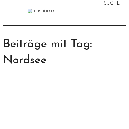
SUCHE
NACH:
home
hier
fort
flora
wo
„hier
Beiträge mit Tag:
und
wann
und
fauna
was
fort“
Nordsee