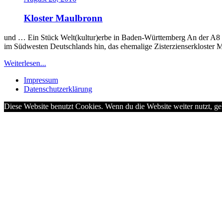
Kloster Maulbronn
und … Ein Stück Welt(kultur)erbe in Baden-Württemberg An der A8 z
im Südwesten Deutschlands hin, das ehemalige Zisterzienserkloster M
Weiterlesen...
Impressum
Datenschutzerklärung
Diese Website benutzt Cookies. Wenn du die Website weiter nutzt, g