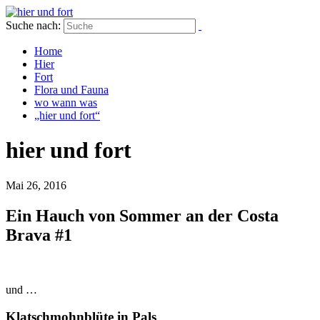
Suche nach:
Home
Hier
Fort
Flora und Fauna
wo wann was
„hier und fort“
hier und fort
Mai 26, 2016
Ein Hauch von Sommer an der Costa
Brava #1
und …
Klatschmohnblüte in Pals