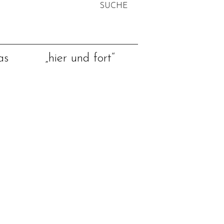
SUCHE
NACH:
as
„hier und fort“