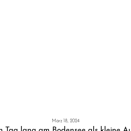
März 18, 2024
n Tag lang am Bodensee als kleine Au